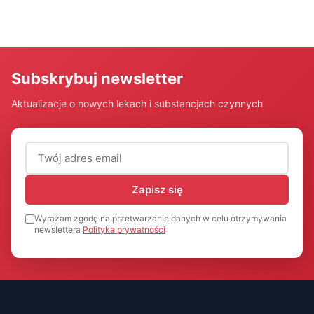
Subskrybuj newsletter
Aktualizacje o nowych lekach i substancjach czynnych
Adres email (wymagany)
Zapisz się
Wyrażam zgodę na przetwarzanie danych w celu otrzymywania
newslettera
Polityka prywatności