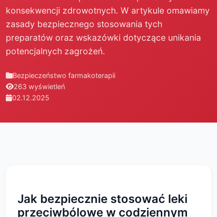
konsekwencji zdrowotnych. W artykule omawiamy
zasady bezpiecznego stosowania tych
preparatów oraz wskazówki dotyczące unikania
potencjalnych zagrożeń.
Bezpieczeństwo farmakoterapii
263 wyświetleń
02.12.2025
Jak bezpiecznie stosować leki
przeciwbólowe w codziennym