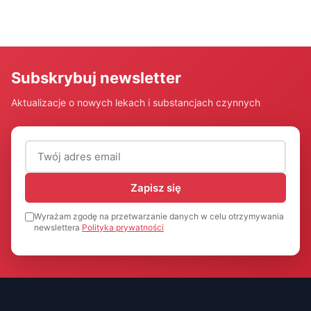
Subskrybuj newsletter
Aktualizacje o nowych lekach i substancjach czynnych
Adres email (wymagany)
Zapisz się
Wyrażam zgodę na przetwarzanie danych w celu otrzymywania
newslettera
Polityka prywatności