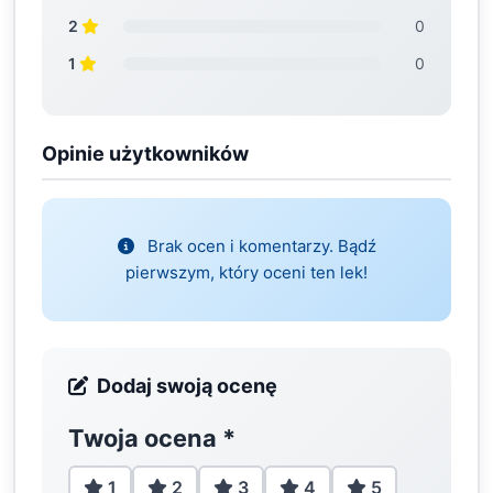
2
0
1
0
Opinie użytkowników
Brak ocen i komentarzy. Bądź
pierwszym, który oceni ten lek!
Dodaj swoją ocenę
Twoja ocena
*
1
2
3
4
5