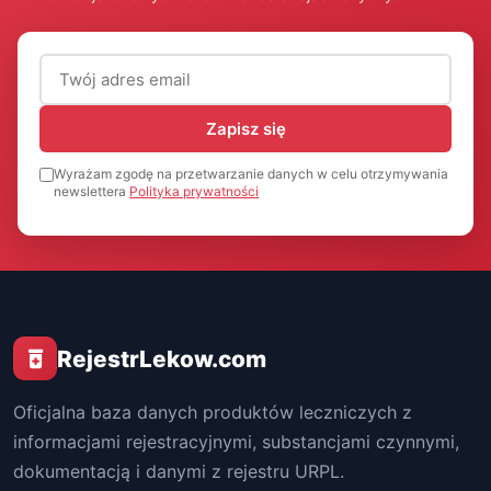
Adres email (wymagany)
Zapisz się
Wyrażam zgodę na przetwarzanie danych w celu otrzymywania
newslettera
Polityka prywatności
RejestrLekow.com
Oficjalna baza danych produktów leczniczych z
informacjami rejestracyjnymi, substancjami czynnymi,
dokumentacją i danymi z rejestru URPL.