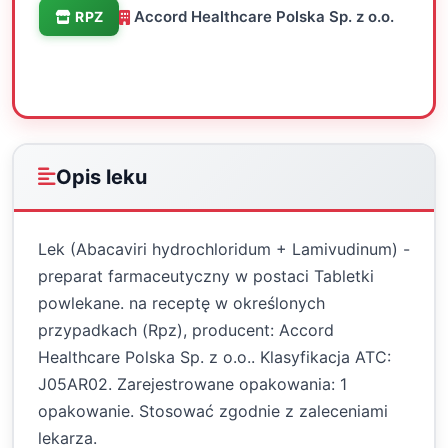
Accord Healthcare Polska Sp. z o.o.
RPZ
Oceń
Drukuj
Udostępnij
Opis leku
Lek (Abacaviri hydrochloridum + Lamivudinum) -
preparat farmaceutyczny w postaci Tabletki
powlekane. na receptę w określonych
przypadkach (Rpz), producent: Accord
Healthcare Polska Sp. z o.o.. Klasyfikacja ATC:
J05AR02. Zarejestrowane opakowania: 1
opakowanie. Stosować zgodnie z zaleceniami
lekarza.