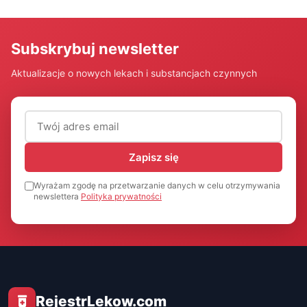
Subskrybuj newsletter
Aktualizacje o nowych lekach i substancjach czynnych
Adres email (wymagany)
Zapisz się
Wyrażam zgodę na przetwarzanie danych w celu otrzymywania
newslettera
Polityka prywatności
RejestrLekow.com