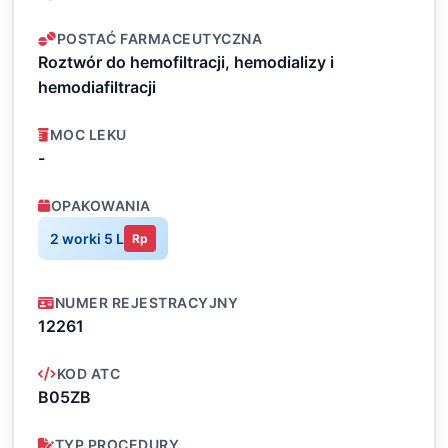
POSTAĆ FARMACEUTYCZNA
Roztwór do hemofiltracji, hemodializy i
hemodiafiltracji
MOC LEKU
-
OPAKOWANIA
2 worki 5 L
Rp
NUMER REJESTRACYJNY
12261
KOD ATC
B05ZB
TYP PROCEDURY