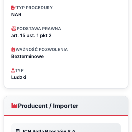
TYP PROCEDURY
NAR
PODSTAWA PRAWNA
art. 15 ust. 1 pkt 2
WAŻNOŚĆ POZWOLENIA
Bezterminowe
TYP
Ludzki
Producent / Importer
ICN Polfa Rzeszów S.A.