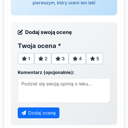
pierwszym, który oceni ten lek!
Dodaj swoją ocenę
Twoja ocena
*
1
2
3
4
5
Komentarz (opcjonalnie):
Dodaj ocenę