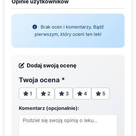
Opinie użytkowników
Brak ocen i komentarzy. Bądź
pierwszym, który oceni ten lek!
Dodaj swoją ocenę
Twoja ocena
*
1
2
3
4
5
Komentarz (opcjonalnie):