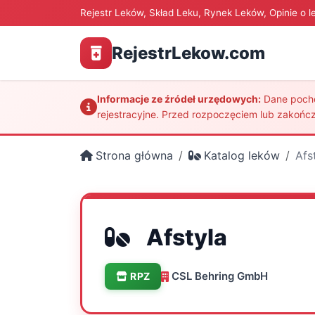
Rejestr Leków, Skład Leku, Rynek Leków, Opinie o l
RejestrLekow.com
Informacje ze źródeł urzędowych:
Dane pochod
rejestracyjne. Przed rozpoczęciem lub zakończ
Strona główna
Katalog leków
Afs
Afstyla
CSL Behring GmbH
RPZ