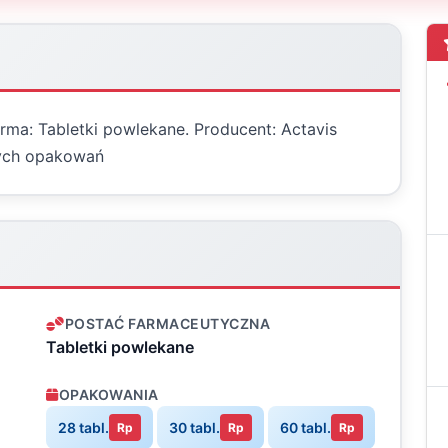
rma: Tabletki powlekane. Producent: Actavis
nych opakowań
POSTAĆ FARMACEUTYCZNA
Tabletki powlekane
OPAKOWANIA
28 tabl.
30 tabl.
60 tabl.
Rp
Rp
Rp