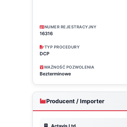
NUMER REJESTRACYJNY
16316
TYP PROCEDURY
DCP
WAŻNOŚĆ POZWOLENIA
Bezterminowe
Producent / Importer
Actavis Ltd.