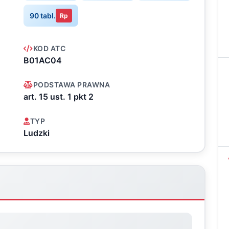
90 tabl.
Rp
KOD ATC
B01AC04
PODSTAWA PRAWNA
art. 15 ust. 1 pkt 2
TYP
Ludzki