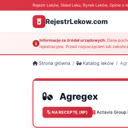
Rejestr Leków, Skład Leku, Rynek Leków, Opinie o l
RejestrLekow.com
Informacje ze źródeł urzędowych:
Dane pochod
rejestracyjne. Przed rozpoczęciem lub zakończ
Strona główna
Katalog leków
Agr
Agregex
Actavis Group 
NA RECEPTĘ (RP)