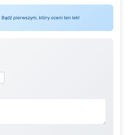
 Bądź pierwszym, który oceni ten lek!
5