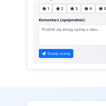
1
2
3
4
Komentarz (opcjonalnie):
Dodaj ocenę