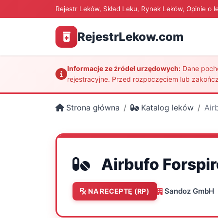
Rejestr Leków, Skład Leku, Rynek Leków, Opinie o l
RejestrLekow.com
Informacje ze źródeł urzędowych:
Dane pochod
rejestracyjne. Przed rozpoczęciem lub zakończ
Strona główna
Katalog leków
Air
Airbufo Forspir
Sandoz GmbH
NA RECEPTĘ (RP)