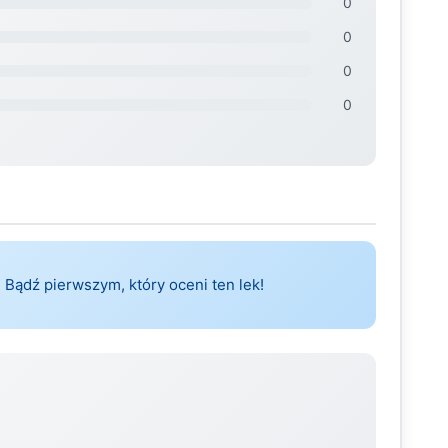
0
0
0
0
 Bądź pierwszym, który oceni ten lek!