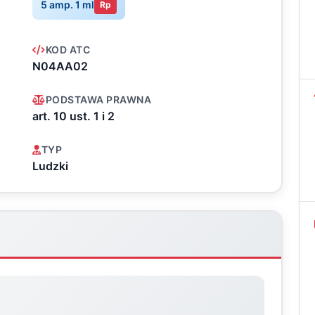
5 amp. 1 ml
Rp
KOD ATC
N04AA02
PODSTAWA PRAWNA
art. 10 ust. 1 i 2
TYP
Ludzki