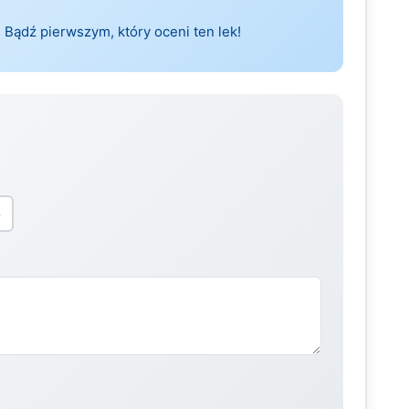
 Bądź pierwszym, który oceni ten lek!
5