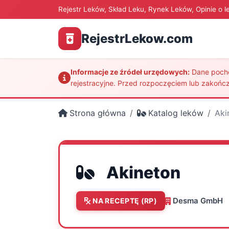
Rejestr Leków, Skład Leku, Rynek Leków, Opinie o l
RejestrLekow.com
Informacje ze źródeł urzędowych:
Dane pochod
rejestracyjne. Przed rozpoczęciem lub zakończ
Strona główna
Katalog leków
Aki
Akineton
Desma GmbH
NA RECEPTĘ (RP)