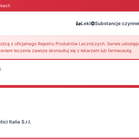
ekach
Leki
Substancje czynne
zą z oficjalnego Rejestru Produktów Leczniczych. Serwis udostępni
eniem leczenia zawsze skonsultuj się z lekarzem lub farmaceutą.
s
i Italia S.r.l.