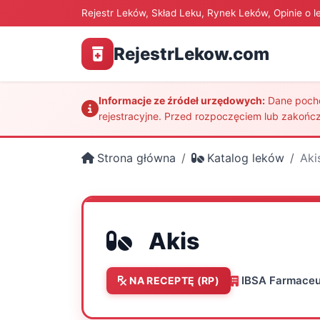
Rejestr Leków, Skład Leku, Rynek Leków, Opinie o l
RejestrLekow.com
Informacje ze źródeł urzędowych:
Dane pochod
rejestracyjne. Przed rozpoczęciem lub zakończ
Strona główna
Katalog leków
Aki
Akis
IBSA Farmaceutic
NA RECEPTĘ (RP)