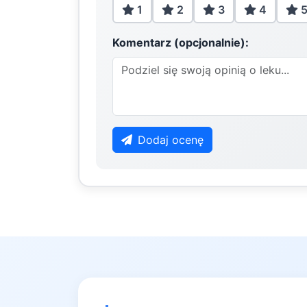
1
2
3
4
Komentarz (opcjonalnie):
Dodaj ocenę