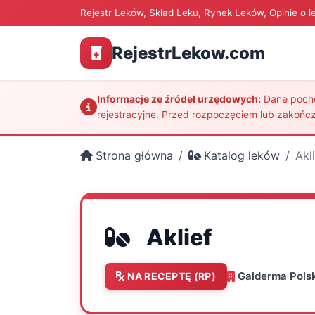
Rejestr Leków, Skład Leku, Rynek Leków, Opinie o l
RejestrLekow.com
Informacje ze źródeł urzędowych:
Dane pochod
rejestracyjne. Przed rozpoczęciem lub zakończ
Strona główna
Katalog leków
Akl
Aklief
Galderma Polsk
NA RECEPTĘ (RP)