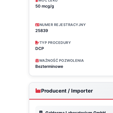
MOC LEKU
50 mcg/g
NUMER REJESTRACYJNY
25839
TYP PROCEDURY
DCP
WAŻNOŚĆ POZWOLENIA
Bezterminowe
Producent / Importer
Galderma Laboratorium GmbH