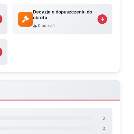
Decyzja o dopuszczeniu do
obrotu
0 pobrań
0
0