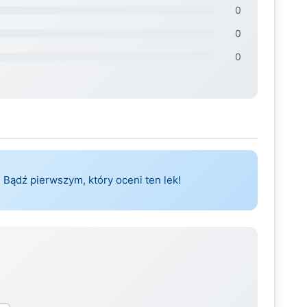
0
0
0
 Bądź pierwszym, który oceni ten lek!