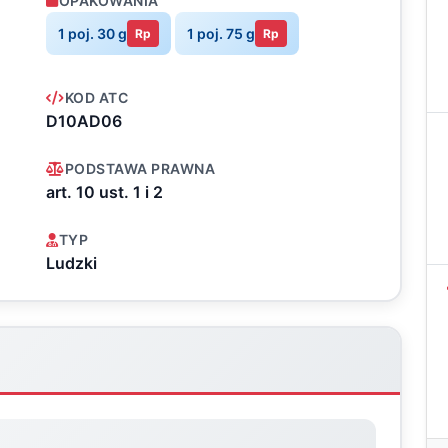
OPAKOWANIA
1 poj. 30 g
1 poj. 75 g
Rp
Rp
KOD ATC
D10AD06
PODSTAWA PRAWNA
art. 10 ust. 1 i 2
TYP
Ludzki