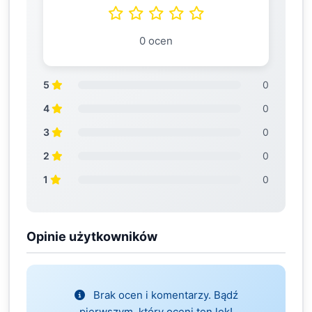
0 ocen
5
0
4
0
3
0
2
0
1
0
Opinie użytkowników
Brak ocen i komentarzy. Bądź
pierwszym, który oceni ten lek!