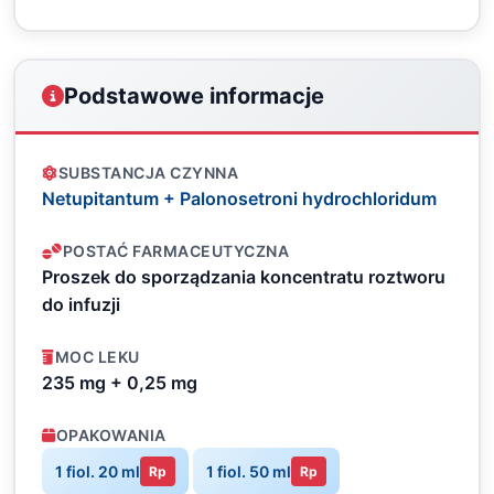
Podstawowe informacje
SUBSTANCJA CZYNNA
Netupitantum + Palonosetroni hydrochloridum
POSTAĆ FARMACEUTYCZNA
Proszek do sporządzania koncentratu roztworu
do infuzji
MOC LEKU
235 mg + 0,25 mg
OPAKOWANIA
1 fiol. 20 ml
1 fiol. 50 ml
Rp
Rp