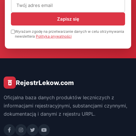
Adres email (wymagany)
Zapisz się
Wyrażam zgodę na przetwarzanie danych w celu otrzymywania
newslettera
Polityka prywatności
RejestrLekow.com
Oficjalna baza danych produktów leczniczych z
informacjami rejestracyjnymi, substancjami czynnymi,
dokumentacją i danymi z rejestru URPL.