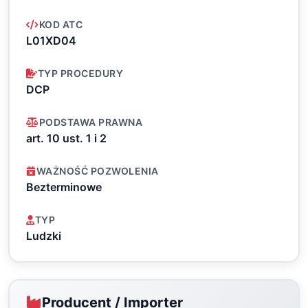
KOD ATC
L01XD04
TYP PROCEDURY
DCP
PODSTAWA PRAWNA
art. 10 ust. 1 i 2
WAŻNOŚĆ POZWOLENIA
Bezterminowe
TYP
Ludzki
Producent / Importer