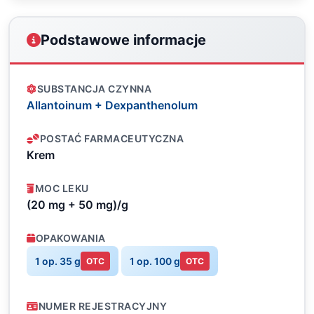
Podstawowe informacje
SUBSTANCJA CZYNNA
Allantoinum + Dexpanthenolum
POSTAĆ FARMACEUTYCZNA
Krem
MOC LEKU
(20 mg + 50 mg)/g
OPAKOWANIA
1 op. 35 g
1 op. 100 g
OTC
OTC
NUMER REJESTRACYJNY