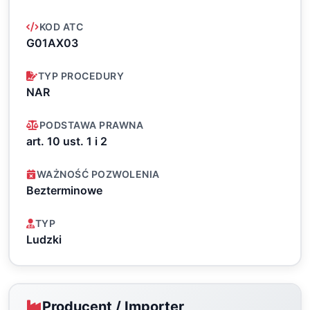
KOD ATC
G01AX03
TYP PROCEDURY
NAR
PODSTAWA PRAWNA
art. 10 ust. 1 i 2
WAŻNOŚĆ POZWOLENIA
Bezterminowe
TYP
Ludzki
Producent / Importer