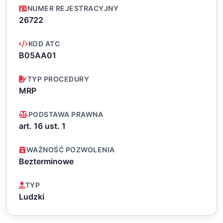
NUMER REJESTRACYJNY
26722
KOD ATC
B05AA01
TYP PROCEDURY
MRP
PODSTAWA PRAWNA
art. 16 ust. 1
WAŻNOŚĆ POZWOLENIA
Bezterminowe
TYP
Ludzki