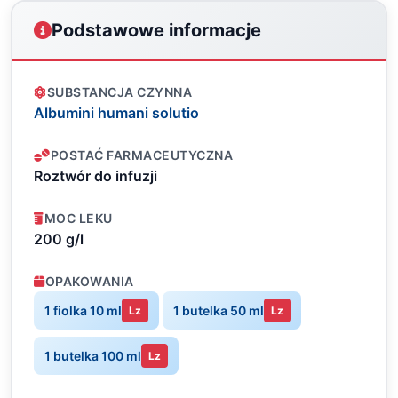
Podstawowe informacje
SUBSTANCJA CZYNNA
Albumini humani solutio
POSTAĆ FARMACEUTYCZNA
Roztwór do infuzji
MOC LEKU
200 g/l
OPAKOWANIA
1 fiolka 10 ml
1 butelka 50 ml
Lz
Lz
1 butelka 100 ml
Lz