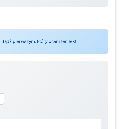
 Bądź pierwszym, który oceni ten lek!
5