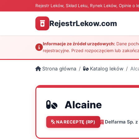
Rejestr Leków, Skład Leku, Rynek Leków, Opinie o l
RejestrLekow.com
Informacje ze źródeł urzędowych:
Dane pochod
rejestracyjne. Przed rozpoczęciem lub zakończ
Strona główna
Katalog leków
Alc
Alcaine
Delfarma Sp. z 
NA RECEPTĘ (RP)