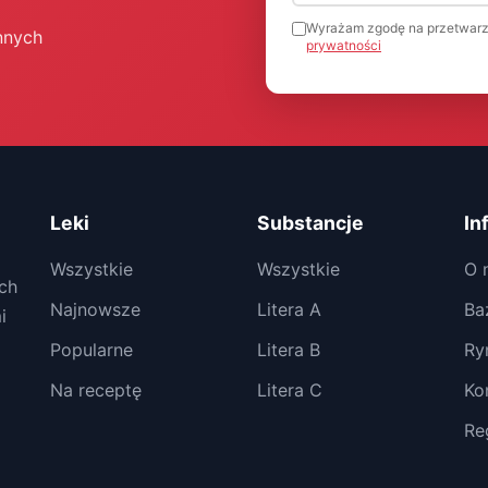
Wyrażam zgodę na przetwarz
nnych
prywatności
Leki
Substancje
In
Wszystkie
Wszystkie
O 
ch
Najnowsze
Litera A
Ba
i
Popularne
Litera B
Ry
Na receptę
Litera C
Ko
Re