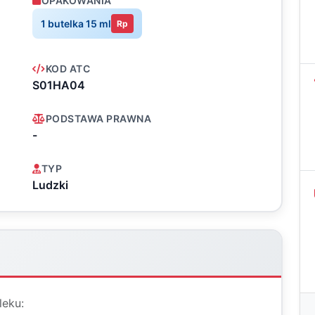
OPAKOWANIA
1 butelka 15 ml
Rp
KOD ATC
S01HA04
PODSTAWA PRAWNA
-
TYP
Ludzki
leku: