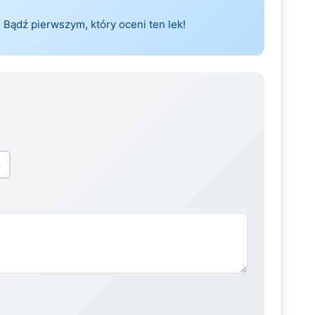
 Bądź pierwszym, który oceni ten lek!
5