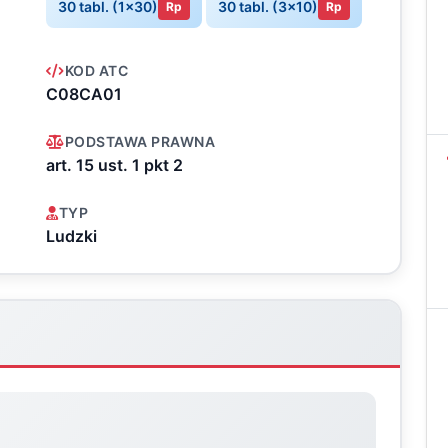
30 tabl. (1x30)
30 tabl. (3x10)
Rp
Rp
KOD ATC
C08CA01
PODSTAWA PRAWNA
art. 15 ust. 1 pkt 2
TYP
Ludzki