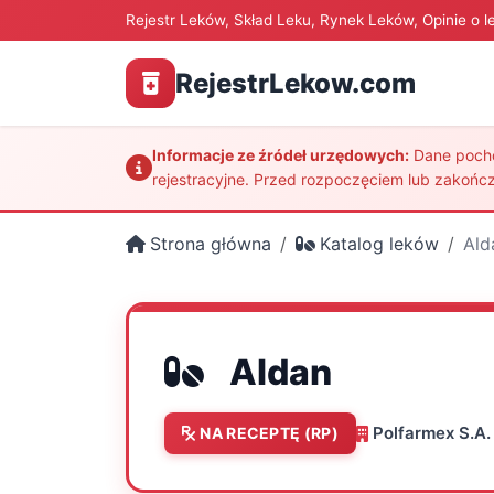
Rejestr Leków, Skład Leku, Rynek Leków, Opinie o l
RejestrLekow.com
Informacje ze źródeł urzędowych:
Dane pochod
rejestracyjne. Przed rozpoczęciem lub zakończ
Strona główna
Katalog leków
Ald
Aldan
Polfarmex S.A.
NA RECEPTĘ (RP)