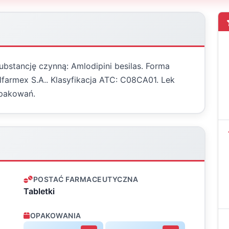
substancję czynną: Amlodipini besilas. Forma
lfarmex S.A.. Klasyfikacja ATC: C08CA01. Lek
opakowań.
POSTAĆ FARMACEUTYCZNA
Tabletki
OPAKOWANIA