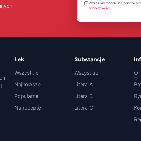
Wyrażam zgodę na przetwarz
nnych
prywatności
Leki
Substancje
In
Wszystkie
Wszystkie
O 
ch
Najnowsze
Litera A
Ba
i
Popularne
Litera B
Ry
Na receptę
Litera C
Ko
Re