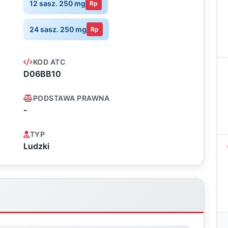
12 sasz. 250 mg
Rp
24 sasz. 250 mg
Rp
KOD ATC
D06BB10
PODSTAWA PRAWNA
-
TYP
Ludzki