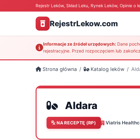
Rejestr Leków, Skład Leku, Rynek Leków, Opinie o l
RejestrLekow.com
Informacje ze źródeł urzędowych:
Dane pochod
rejestracyjne. Przed rozpoczęciem lub zakończ
Strona główna
Katalog leków
Ald
Aldara
Viatris Healthc
NA RECEPTĘ (RP)