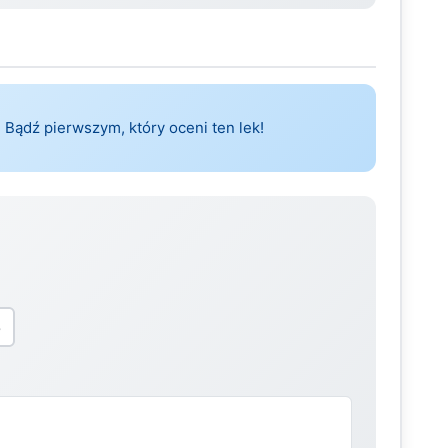
 Bądź pierwszym, który oceni ten lek!
5