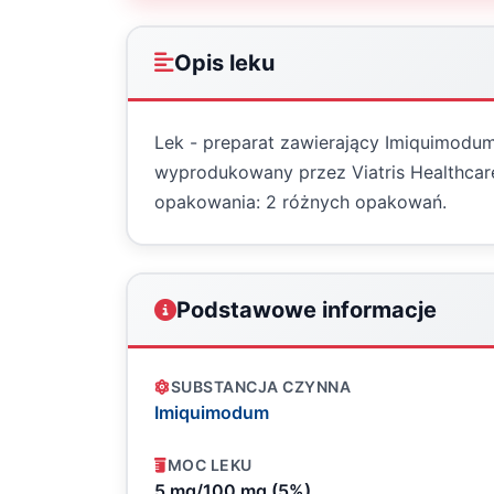
Opis leku
Lek - preparat zawierający Imiquimodum
wyprodukowany przez Viatris Healthcare
opakowania: 2 różnych opakowań.
Podstawowe informacje
SUBSTANCJA CZYNNA
Imiquimodum
MOC LEKU
5 mg/100 mg (5%)