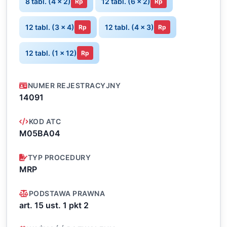
8 tabl. (4 x 2)
12 tabl. (6 x 2)
Rp
Rp
12 tabl. (3 x 4)
12 tabl. (4 x 3)
Rp
Rp
12 tabl. (1 x 12)
Rp
NUMER REJESTRACYJNY
14091
KOD ATC
M05BA04
TYP PROCEDURY
MRP
PODSTAWA PRAWNA
art. 15 ust. 1 pkt 2