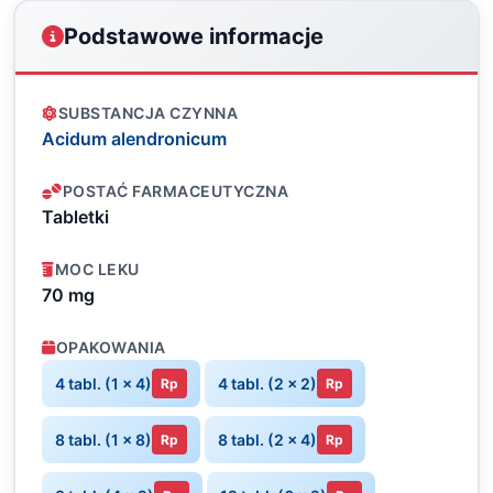
Podstawowe informacje
SUBSTANCJA CZYNNA
Acidum alendronicum
POSTAĆ FARMACEUTYCZNA
Tabletki
MOC LEKU
70 mg
OPAKOWANIA
4 tabl. (1 x 4)
4 tabl. (2 x 2)
Rp
Rp
8 tabl. (1 x 8)
8 tabl. (2 x 4)
Rp
Rp