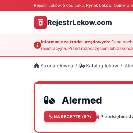
Rejestr Leków, Skład Leku, Rynek Leków, Opinie o l
RejestrLekow.com
Informacje ze źródeł urzędowych:
Dane pochod
rejestracyjne. Przed rozpoczęciem lub zakończ
Strona główna
Katalog leków
Ale
Alermed
Przedsiębiorst
NA RECEPTĘ (RP)