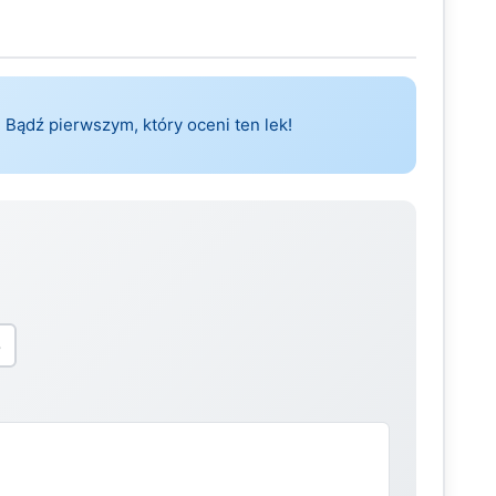
 Bądź pierwszym, który oceni ten lek!
5