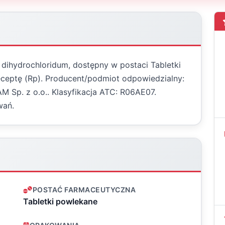
ni dihydrochloridum, dostępny w postaci Tabletki
eceptę (Rp). Producent/podmiot odpowiedzialny:
 Sp. z o.o.. Klasyfikacja ATC: R06AE07.
wań.
POSTAĆ FARMACEUTYCZNA
Tabletki powlekane