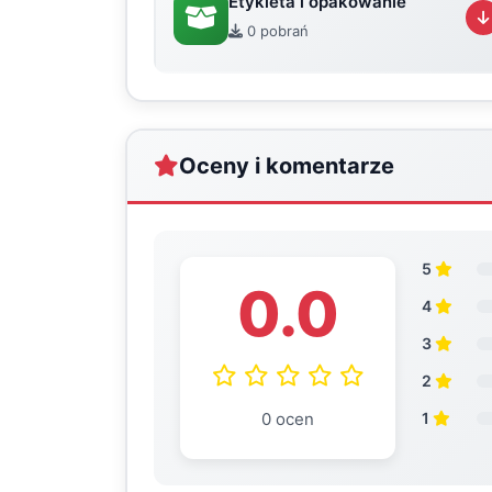
Etykieta i opakowanie
0 pobrań
Oceny i komentarze
5
0.0
4
3
2
0 ocen
1