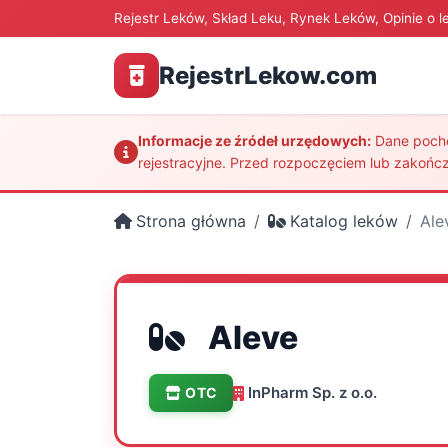
Rejestr Leków, Skład Leku, Rynek Leków, Opinie o l
RejestrLekow.com
Informacje ze źródeł urzędowych:
Dane pochod
rejestracyjne. Przed rozpoczęciem lub zakończ
Strona główna
Katalog leków
Ale
Aleve
InPharm Sp. z o.o.
OTC