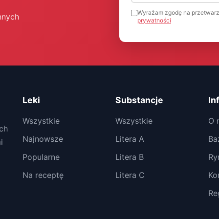
Wyrażam zgodę na przetwarz
nnych
prywatności
Leki
Substancje
In
Wszystkie
Wszystkie
O 
ch
Najnowsze
Litera A
Ba
i
Popularne
Litera B
Ry
Na receptę
Litera C
Ko
Re