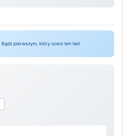
 Bądź pierwszym, który oceni ten lek!
5