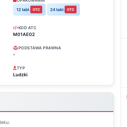
OPAKOWANIA
12 tabl.
24 tabl.
OTC
OTC
KOD ATC
M01AE02
PODSTAWA PRAWNA
-
TYP
Ludzki
leku: