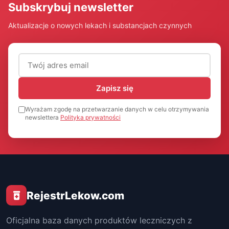
Subskrybuj newsletter
Aktualizacje o nowych lekach i substancjach czynnych
Adres email (wymagany)
Zapisz się
Wyrażam zgodę na przetwarzanie danych w celu otrzymywania
newslettera
Polityka prywatności
RejestrLekow.com
Oficjalna baza danych produktów leczniczych z