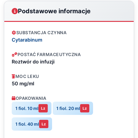
Podstawowe informacje
SUBSTANCJA CZYNNA
Cytarabinum
POSTAĆ FARMACEUTYCZNA
Roztwór do infuzji
MOC LEKU
50 mg/ml
OPAKOWANIA
1 fiol. 10 ml
1 fiol. 20 ml
Lz
Lz
1 fiol. 40 ml
Lz