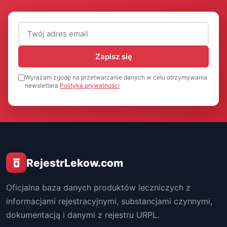
Adres email (wymagany)
Zapisz się
Wyrażam zgodę na przetwarzanie danych w celu otrzymywania
newslettera
Polityka prywatności
RejestrLekow.com
Oficjalna baza danych produktów leczniczych z
informacjami rejestracyjnymi, substancjami czynnymi,
dokumentacją i danymi z rejestru URPL.