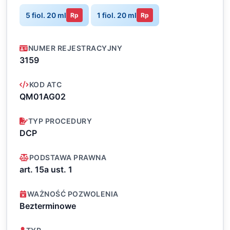
5 fiol. 20 ml
1 fiol. 20 ml
Rp
Rp
NUMER REJESTRACYJNY
3159
KOD ATC
QM01AG02
TYP PROCEDURY
DCP
PODSTAWA PRAWNA
art. 15a ust. 1
WAŻNOŚĆ POZWOLENIA
Bezterminowe