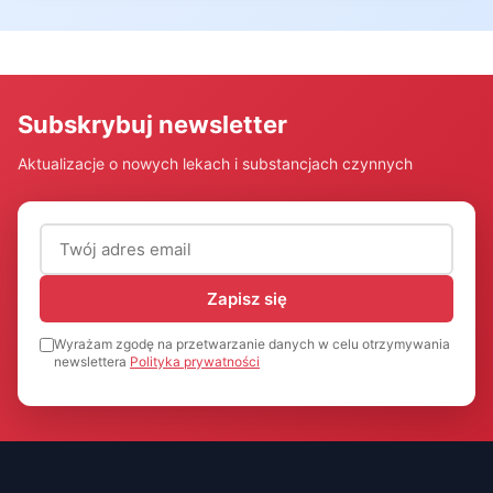
Subskrybuj newsletter
Aktualizacje o nowych lekach i substancjach czynnych
Adres email (wymagany)
Zapisz się
Wyrażam zgodę na przetwarzanie danych w celu otrzymywania
newslettera
Polityka prywatności