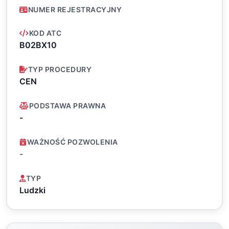
NUMER REJESTRACYJNY
KOD ATC
B02BX10
TYP PROCEDURY
CEN
PODSTAWA PRAWNA
-
WAŻNOŚĆ POZWOLENIA
-
TYP
Ludzki