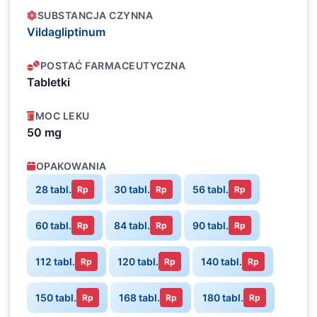
SUBSTANCJA CZYNNA
Vildagliptinum
POSTAĆ FARMACEUTYCZNA
Tabletki
MOC LEKU
50 mg
OPAKOWANIA
28 tabl.
30 tabl.
56 tabl.
Rp
Rp
Rp
60 tabl.
84 tabl.
90 tabl.
Rp
Rp
Rp
112 tabl.
120 tabl.
140 tabl.
Rp
Rp
Rp
150 tabl.
168 tabl.
180 tabl.
Rp
Rp
Rp