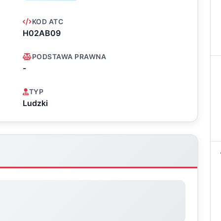
KOD ATC
H02AB09
PODSTAWA PRAWNA
-
TYP
Ludzki