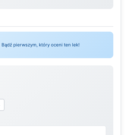
 Bądź pierwszym, który oceni ten lek!
5