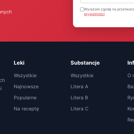
Wyrażam zgodę na przetwarz
nnych
prywatności
Leki
Substancje
In
Wszystkie
Wszystkie
O 
ch
Najnowsze
Litera A
Ba
i
Popularne
Litera B
Ry
Na receptę
Litera C
Ko
Re