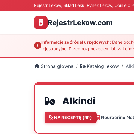
Rejestr Leków, Skład Leku, Rynek Leków, Opinie o l
RejestrLekow.com
Informacje ze źródeł urzędowych:
Dane pochod
rejestracyjne. Przed rozpoczęciem lub zakończ
Strona główna
Katalog leków
Alk
Alkindi
Neurocrine Net
NA RECEPTĘ (RP)