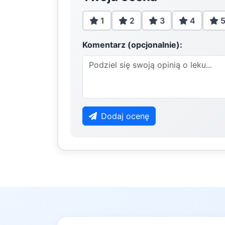
1
2
3
4
Komentarz (opcjonalnie):
Dodaj ocenę