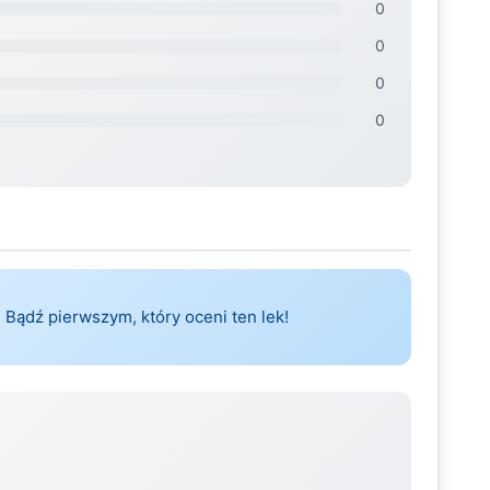
0
0
0
0
 Bądź pierwszym, który oceni ten lek!