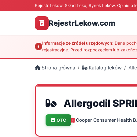
Rejestr Leków, Skład Leku, Rynek Leków, Opinie o l
RejestrLekow.com
Informacje ze źródeł urzędowych:
Dane pochod
rejestracyjne. Przed rozpoczęciem lub zakończ
Strona główna
Katalog leków
All
Allergodil SPR
Cooper Consumer Health B.
OTC