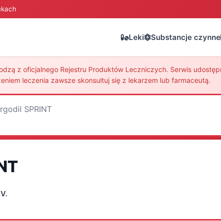
ekach
Leki
Substancje czynne
zą z oficjalnego Rejestru Produktów Leczniczych. Serwis udostępni
eniem leczenia zawsze skonsultuj się z lekarzem lub farmaceutą.
ergodil SPRINT
INT
V.