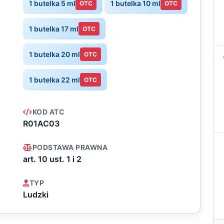
1 butelka 5 ml
1 butelka 10 ml
OTC
OTC
1 butelka 17 ml
OTC
1 butelka 20 ml
OTC
1 butelka 22 ml
OTC
KOD ATC
R01AC03
PODSTAWA PRAWNA
art. 10 ust. 1 i 2
TYP
Ludzki