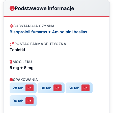
Podstawowe informacje
SUBSTANCJA CZYNNA
Bisoprololi fumaras + Amlodipini besilas
POSTAĆ FARMACEUTYCZNA
Tabletki
MOC LEKU
5 mg + 5 mg
OPAKOWANIA
28 tabl.
30 tabl.
56 tabl.
Rp
Rp
Rp
90 tabl.
Rp