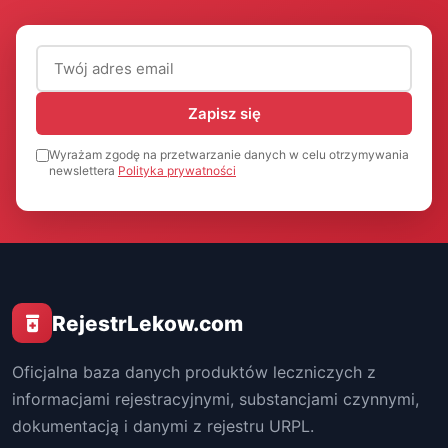
Adres email (wymagany)
Zapisz się
Wyrażam zgodę na przetwarzanie danych w celu otrzymywania
newslettera
Polityka prywatności
RejestrLekow.com
Oficjalna baza danych produktów leczniczych z
informacjami rejestracyjnymi, substancjami czynnymi,
dokumentacją i danymi z rejestru URPL.