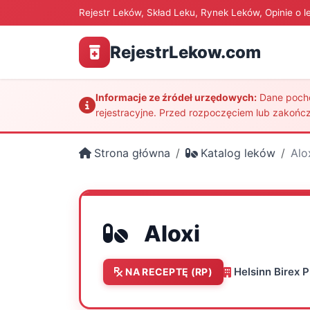
Rejestr Leków, Skład Leku, Rynek Leków, Opinie o l
RejestrLekow.com
Informacje ze źródeł urzędowych:
Dane pochod
rejestracyjne. Przed rozpoczęciem lub zakończ
Strona główna
Katalog leków
Alo
Aloxi
Helsinn Birex 
NA RECEPTĘ (RP)