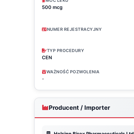
MOC LEKU
500 mcg
NUMER REJESTRACYJNY
TYP PROCEDURY
CEN
WAŻNOŚĆ POZWOLENIA
-
Producent / Importer
Helsinn Birex Pharmaceuticals Ltd