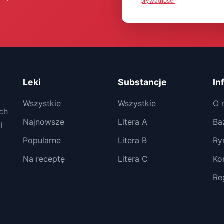
prywatności
Leki
Substancje
In
Wszystkie
Wszystkie
O 
ch
Najnowsze
Litera A
Ba
i
Popularne
Litera B
Ry
Na receptę
Litera C
Ko
Re