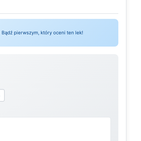
 Bądź pierwszym, który oceni ten lek!
5