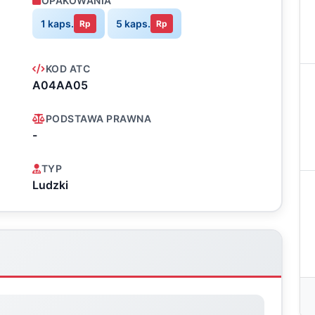
OPAKOWANIA
1 kaps.
5 kaps.
Rp
Rp
KOD ATC
A04AA05
PODSTAWA PRAWNA
-
TYP
Ludzki
.