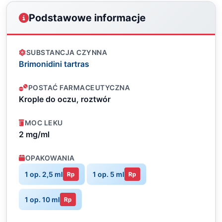
Podstawowe informacje
SUBSTANCJA CZYNNA
Brimonidini tartras
POSTAĆ FARMACEUTYCZNA
Krople do oczu, roztwór
MOC LEKU
2 mg/ml
OPAKOWANIA
1 op. 2,5 ml
1 op. 5 ml
Rp
Rp
1 op. 10 ml
Rp