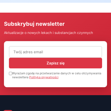
Subskrybuj newsletter
Aktualizacje o nowych lekach i substancjach czynnych
Adres email (wymagany)
Zapisz się
Wyrażam zgodę na przetwarzanie danych w celu otrzymywania
newslettera
Polityka prywatności