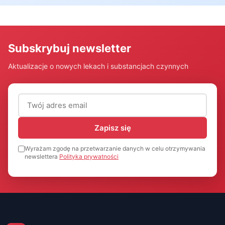
Subskrybuj newsletter
Aktualizacje o nowych lekach i substancjach czynnych
Adres email (wymagany)
Zapisz się
Wyrażam zgodę na przetwarzanie danych w celu otrzymywania
newslettera
Polityka prywatności