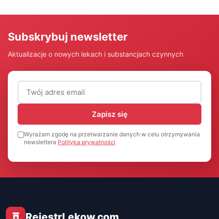
Subskrybuj newsletter
Aktualizacje o nowych lekach i substancjach czynnych
Adres email (wymagany)
Zapisz się
Wyrażam zgodę na przetwarzanie danych w celu otrzymywania
newslettera
Polityka prywatności
RejestrLekow.com