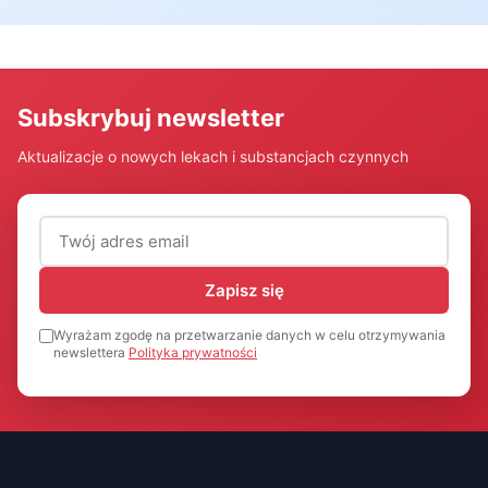
Subskrybuj newsletter
Aktualizacje o nowych lekach i substancjach czynnych
Adres email (wymagany)
Zapisz się
Wyrażam zgodę na przetwarzanie danych w celu otrzymywania
newslettera
Polityka prywatności