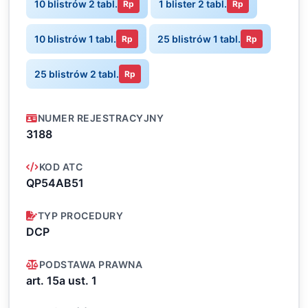
10 blistrów 2 tabl.
1 blister 2 tabl.
Rp
Rp
10 blistrów 1 tabl.
25 blistrów 1 tabl.
Rp
Rp
25 blistrów 2 tabl.
Rp
NUMER REJESTRACYJNY
3188
KOD ATC
QP54AB51
TYP PROCEDURY
DCP
PODSTAWA PRAWNA
art. 15a ust. 1