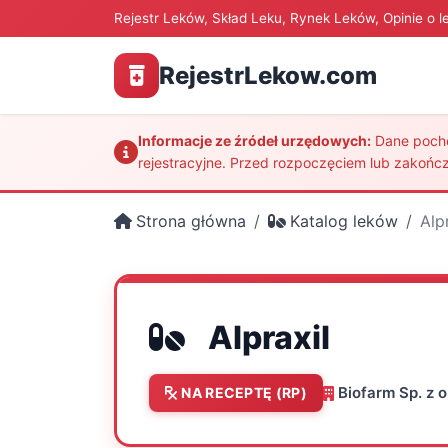
Rejestr Leków, Skład Leku, Rynek Leków, Opinie o l
RejestrLekow.com
Informacje ze źródeł urzędowych:
Dane pochod
rejestracyjne. Przed rozpoczęciem lub zakończ
Strona główna
Katalog leków
Alp
Alpraxil
Biofarm Sp. z o
NA RECEPTĘ (RP)