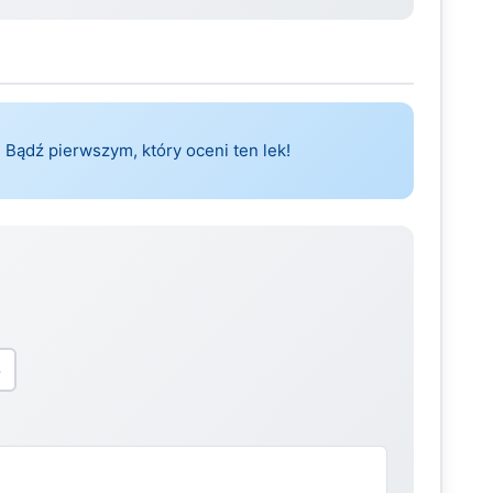
 Bądź pierwszym, który oceni ten lek!
5