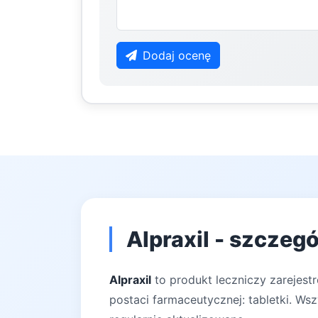
Dodaj ocenę
Alpraxil - szczeg
Alpraxil
to produkt leczniczy zarejest
postaci farmaceutycznej: tabletki. Ws