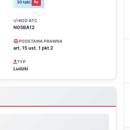
30 tabl.
Rp
KOD ATC
N05BA12
PODSTAWA PRAWNA
art. 15 ust. 1 pkt 2
TYP
Ludzki