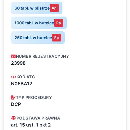
60 tabl. w blistrze
Rp
1000 tabl. w butelce
Rp
250 tabl. w butelce
Rp
NUMER REJESTRACYJNY
23998
KOD ATC
N05BA12
TYP PROCEDURY
DCP
PODSTAWA PRAWNA
art. 15 ust. 1 pkt 2