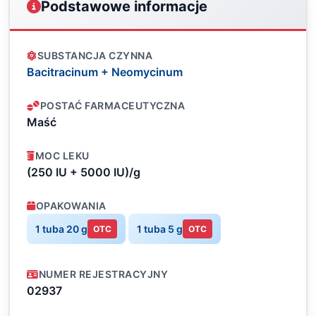
Podstawowe informacje
SUBSTANCJA CZYNNA
Bacitracinum + Neomycinum
POSTAĆ FARMACEUTYCZNA
Maść
MOC LEKU
(250 IU + 5000 IU)/g
OPAKOWANIA
1 tuba 20 g
1 tuba 5 g
OTC
OTC
NUMER REJESTRACYJNY
02937