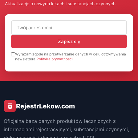
Aktualizacje o nowych lekach i substancjach czynnych
Adres email (wymagany)
Zapisz się
Wyrażam zgodę na przetwarzanie danych w celu otrzymywania
newslettera
Polityka prywatności
RejestrLekow.com
Oficjalna baza danych produktów leczniczych z
informacjami rejestracyjnymi, substancjami czynnymi,
dokumentacją i danymi z rejestru URPL.