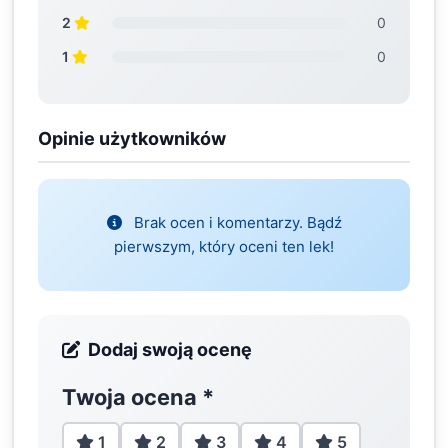
2
0
1
0
Opinie użytkowników
Brak ocen i komentarzy. Bądź
pierwszym, który oceni ten lek!
Dodaj swoją ocenę
Twoja ocena
*
1
2
3
4
5