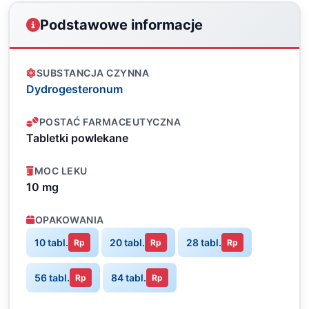
Podstawowe informacje
SUBSTANCJA CZYNNA
Dydrogesteronum
POSTAĆ FARMACEUTYCZNA
Tabletki powlekane
MOC LEKU
10 mg
OPAKOWANIA
10 tabl.
20 tabl.
28 tabl.
Rp
Rp
Rp
56 tabl.
84 tabl.
Rp
Rp