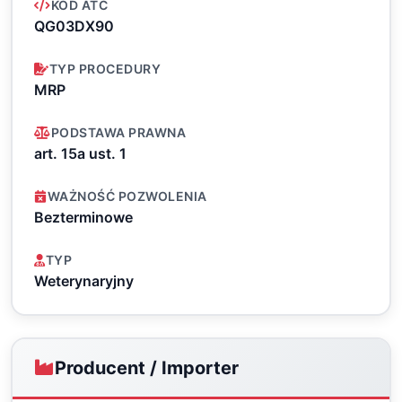
KOD ATC
QG03DX90
TYP PROCEDURY
MRP
PODSTAWA PRAWNA
art. 15a ust. 1
WAŻNOŚĆ POZWOLENIA
Bezterminowe
TYP
Weterynaryjny
Producent / Importer