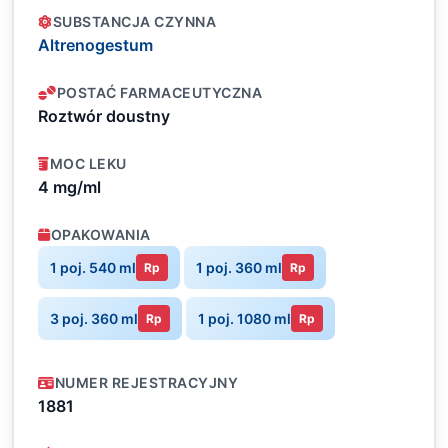
SUBSTANCJA CZYNNA
Altrenogestum
POSTAĆ FARMACEUTYCZNA
Roztwór doustny
MOC LEKU
4 mg/ml
OPAKOWANIA
1 poj. 540 ml
1 poj. 360 ml
Rp
Rp
3 poj. 360 ml
1 poj. 1080 ml
Rp
Rp
NUMER REJESTRACYJNY
1881