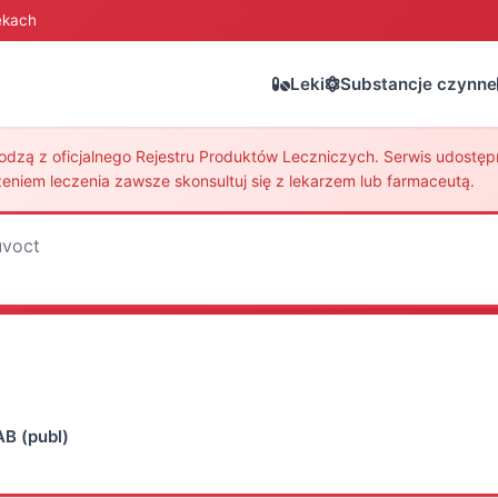
ekach
Leki
Substancje czynne
zą z oficjalnego Rejestru Produktów Leczniczych. Serwis udostępni
eniem leczenia zawsze skonsultuj się z lekarzem lub farmaceutą.
uvoct
B (publ)