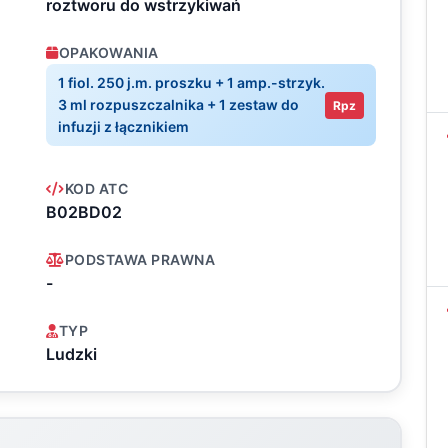
roztworu do wstrzykiwań
OPAKOWANIA
1 fiol. 250 j.m. proszku + 1 amp.-strzyk.
3 ml rozpuszczalnika + 1 zestaw do
Rpz
infuzji z łącznikiem
KOD ATC
B02BD02
PODSTAWA PRAWNA
-
TYP
Ludzki