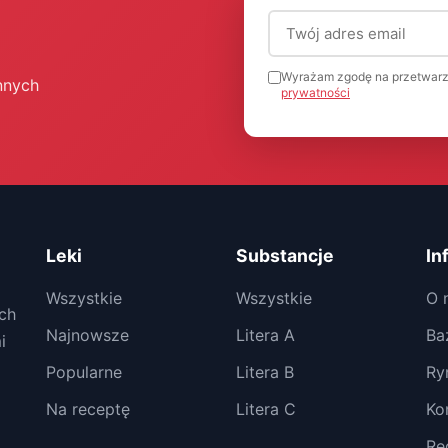
Adres email (wymagany
Wyrażam zgodę na przetwarz
nnych
prywatności
Leki
Substancje
In
Wszystkie
Wszystkie
O 
ch
Najnowsze
Litera A
Ba
i
Popularne
Litera B
Ry
Na receptę
Litera C
Ko
Re