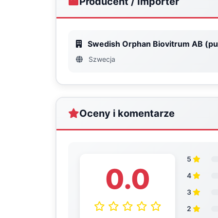
Producent / Importer
Swedish Orphan Biovitrum AB (pu
Szwecja
Oceny i komentarze
5
0.0
4
3
2