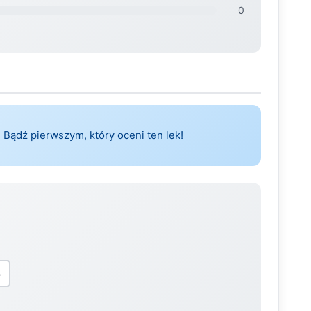
0
 Bądź pierwszym, który oceni ten lek!
5