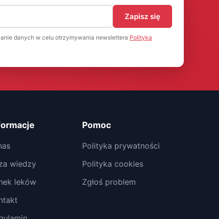
)
Zapisz się
anie danych w celu otrzymywania newslettera
Polityka
formacje
Pomoc
nas
Polityka prywatności
za wiedzy
Polityka cookies
nek leków
Zgłoś problem
ntakt
gulamin