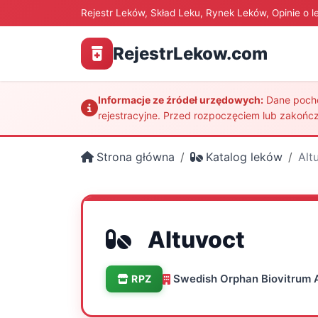
Rejestr Leków, Skład Leku, Rynek Leków, Opinie o l
RejestrLekow.com
Informacje ze źródeł urzędowych:
Dane pochod
rejestracyjne. Przed rozpoczęciem lub zakończ
Strona główna
Katalog leków
Alt
Altuvoct
Swedish Orphan Biovitrum A
RPZ