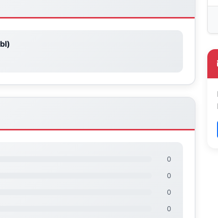
bl)
0
0
0
0