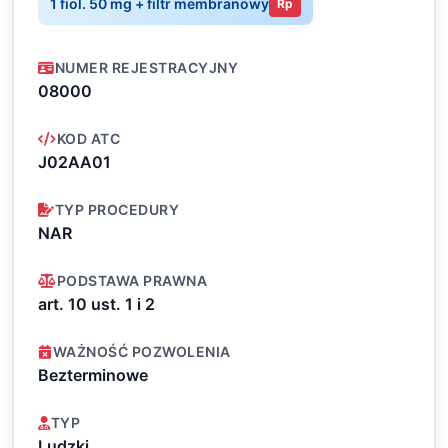
1 fiol. 50 mg + filtr membranowy
Rp
NUMER REJESTRACYJNY
08000
KOD ATC
J02AA01
TYP PROCEDURY
NAR
PODSTAWA PRAWNA
art. 10 ust. 1 i 2
WAŻNOŚĆ POZWOLENIA
Bezterminowe
TYP
Ludzki