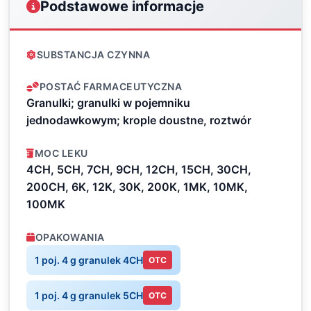
Podstawowe informacje
SUBSTANCJA CZYNNA
POSTAĆ FARMACEUTYCZNA
Granulki; granulki w pojemniku
jednodawkowym; krople doustne, roztwór
MOC LEKU
4CH, 5CH, 7CH, 9CH, 12CH, 15CH, 30CH,
200CH, 6K, 12K, 30K, 200K, 1MK, 10MK,
100MK
OPAKOWANIA
1 poj. 4 g granulek 4CH
OTC
1 poj. 4 g granulek 5CH
OTC