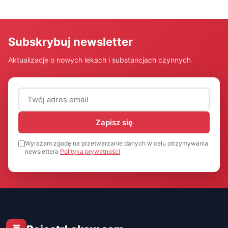
Subskrybuj newsletter
Aktualizacje o nowych lekach i substancjach czynnych
Adres email (wymagany)
Zapisz się
Wyrażam zgodę na przetwarzanie danych w celu otrzymywania
newslettera
Polityka prywatności