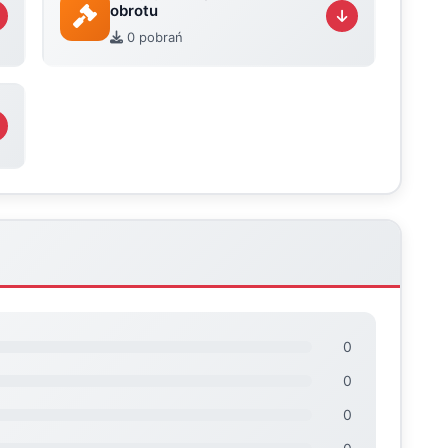
obrotu
0 pobrań
0
0
0