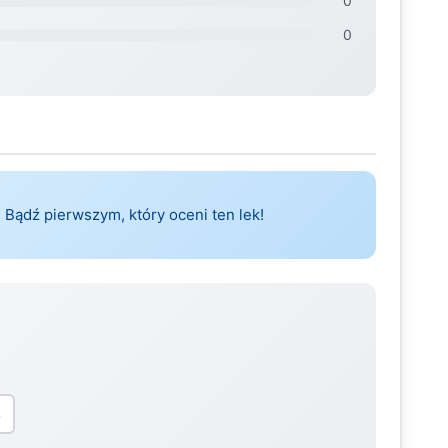
0
0
 Bądź pierwszym, który oceni ten lek!
5