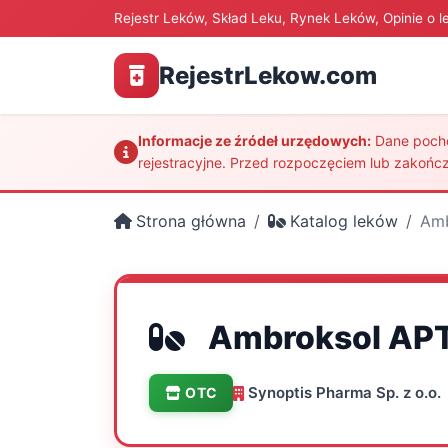
Rejestr Leków, Skład Leku, Rynek Leków, Opinie o l
RejestrLekow.com
Informacje ze źródeł urzędowych:
Dane pochod
rejestracyjne. Przed rozpoczęciem lub zakończ
Strona główna
Katalog leków
Am
Ambroksol AP
Synoptis Pharma Sp. z o.o.
OTC