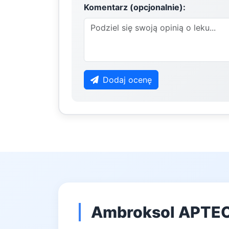
Komentarz (opcjonalnie):
Dodaj ocenę
Ambroksol APTEO 