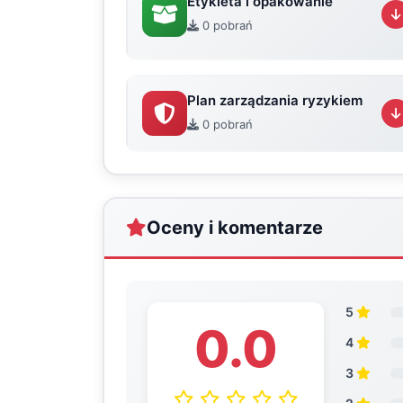
Etykieta i opakowanie
0 pobrań
Plan zarządzania ryzykiem
0 pobrań
Oceny i komentarze
5
0.0
4
3