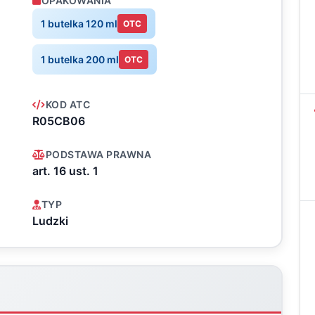
OPAKOWANIA
1 butelka 120 ml
OTC
1 butelka 200 ml
OTC
KOD ATC
R05CB06
PODSTAWA PRAWNA
art. 16 ust. 1
TYP
Ludzki