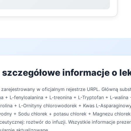
 szczegółowe informacje o le
 zarejestrowany w oficjalnym rejestrze URPL. Główną subst
a + L-fenyloalanina + L-treonina + L-Tryptofan + L-walina 
rolina + L-Ornityny chlorowodorek + Kwas L-Asparaginowy
jwodny + Sodu chlorek + potasu chlorek + Magnezu chlore
utycznej: roztwór do infuzji. Wszystkie informacje preze
ularnie aktualizowane.