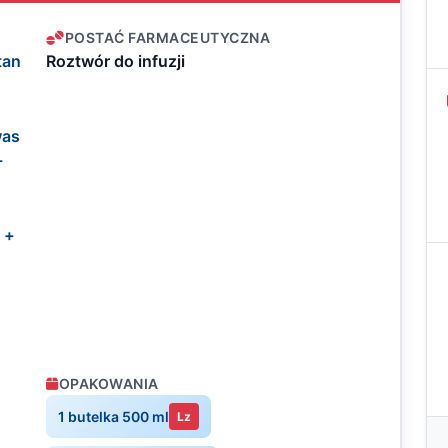
POSTAĆ FARMACEUTYCZNA
tan
Roztwór do infuzji
was
-
 +
OPAKOWANIA
1 butelka 500 ml
Lz