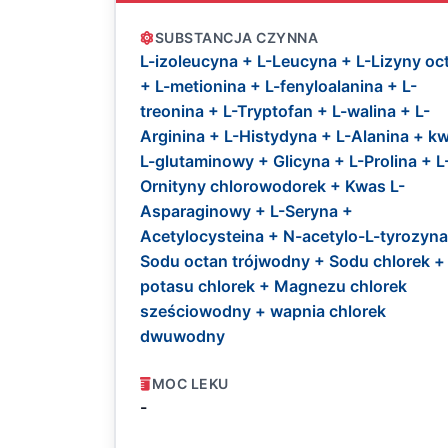
SUBSTANCJA CZYNNA
L-izoleucyna + L-Leucyna + L-Lizyny oc
+ L-metionina + L-fenyloalanina + L-
treonina + L-Tryptofan + L-walina + L-
Arginina + L-Histydyna + L-Alanina + k
L-glutaminowy + Glicyna + L-Prolina + L
Ornityny chlorowodorek + Kwas L-
Asparaginowy + L-Seryna +
Acetylocysteina + N-acetylo-L-tyrozyna
Sodu octan trójwodny + Sodu chlorek +
potasu chlorek + Magnezu chlorek
sześciowodny + wapnia chlorek
dwuwodny
MOC LEKU
-