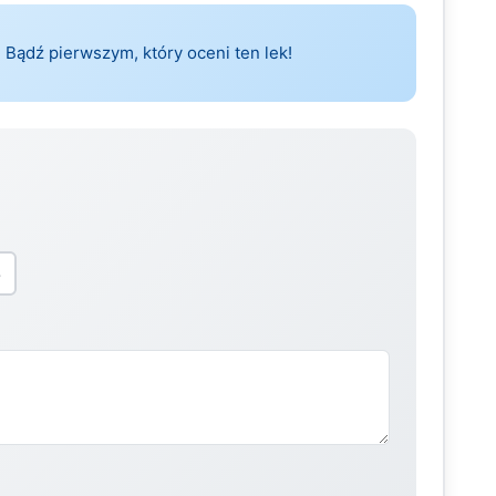
 Bądź pierwszym, który oceni ten lek!
5