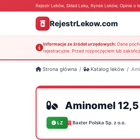
Rejestr Leków, Skład Leku, Rynek Leków, Opinie o l
RejestrLekow.com
Informacje ze źródeł urzędowych:
Dane pochod
rejestracyjne. Przed rozpoczęciem lub zakończ
Strona główna
Katalog leków
Ami
Aminomel 12,5
Baxter Polska Sp. z o.o.
LZ