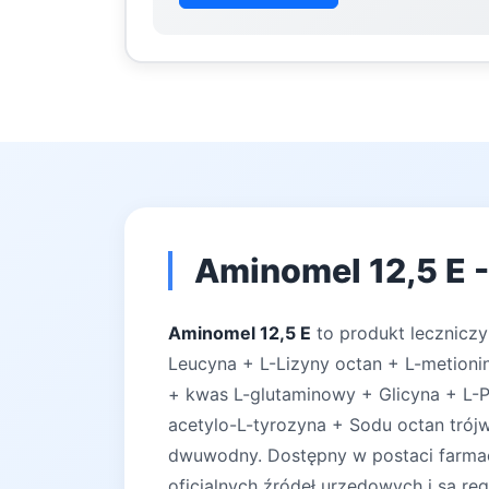
Aminomel 12,5 E -
Aminomel 12,5 E
to produkt leczniczy
Leucyna + L-Lizyny octan + L-metionin
+ kwas L-glutaminowy + Glicyna + L-P
acetylo-L-tyrozyna + Sodu octan tró
dwuwodny. Dostępny w postaci farmace
oficjalnych źródeł urzędowych i są reg