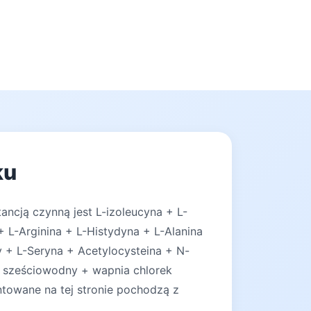
ku
ancją czynną jest L-izoleucyna + L-
+ L-Arginina + L-Histydyna + L-Alanina
 + L-Seryna + Acetylocysteina + N-
k sześciowodny + wapnia chlorek
ntowane na tej stronie pochodzą z