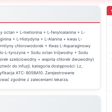
y octan + L-metionina + L-fenyloalanina + L-
rginina + L-Histydyna + L-Alanina + kwas L-
-Ornityny chlorowodorek + Kwas L-Asparaginowy
ylo-L-tyrozyna + Sodu octan trójwodny + Sodu
hlorek sześciowodny + wapnia chlorek dwuwodny)
twór do infuzji. kategoria dostępności: Lz,
asyfikacja ATC: B05BA10. Zarejestrowane
wać zgodnie z zaleceniami lekarza.