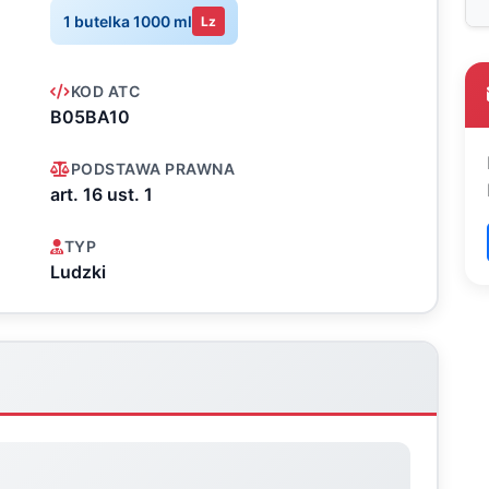
1 butelka 1000 ml
Lz
KOD ATC
B05BA10
PODSTAWA PRAWNA
art. 16 ust. 1
TYP
Ludzki