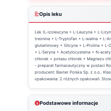
Opis leku
Lek (L-izoleucyna + L-Leucyna + L-Lizyn
treonina + L-Tryptofan + L-walina + L-A
glutaminowy + Glicyna + L-Prolina + L
+ L-Seryna + Acetylocysteina + N-acet
chlorek + potasu chlorek + Magnezu c
- preparat farmaceutyczny w postaci Roz
producent: Baxter Polska Sp. z o.o.. Kl
opakowania: 2 różnych opakowań. Stoso
Podstawowe informacje